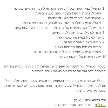
קמומיל מצוין לטיפול בכל הבעיות הקשורות לקיבה, המעיים ומערכת
העיכול: צרכות, דלקות בקיבה, כאבי בטן, גזים ועוד…
קמומיל מצוין ומומלץ לשימוש נגד זיהומים.
מעולה לטיפול בדלקות בעור, עור מגורה, פצעים בעור וכדומה …
מסייע להרגעה במצבים של לחץ, מתח, סטרס, חרדה ובעיות שינה.
מצוין לטיפול ומניעה של דלקות עיניים.
יעיל לטיפול במיגרנות וכאבי ראש.
מסייע בשיפור תהליכי ספיגה.
מסייע בהורדת חום והפחתת כאבים.
מומלץ לטיפול באנשים הסובלים מבעיות קשב וריכוז.
יעיל במצבים של בחילות והקאות.
בנוסף, קמומיל עוזר לשמור על תפקודה של המערכת החיסונית, מסייע בהורדת
הסוכרים בדם ואף מעולה לטיפוח השיער וטיפול באלרגיות.
ניתן לרכוש בבית טבע את פרחי הקמומיל המיובשים ולהכין חליטה נפלאה בכל
יום לפני השינה. הקמומיל מרגיע, משחרר ונותן תחושה טובה, יש יאמרו שהוא גם
משפר את איכות השינה.
עוד משהו שיעניין אותך:
הרבלייף
– תזונה נכונה ואורח חיים בריא