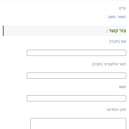
עלינו
השאר משוב
צור קשר :
שם (חובה)
דואר אלקטרוני (חובה)
נושא
תוכן ההודעה