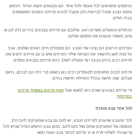
הכתומים מתאימים לכל מעמד ולכל אחד. הם מבטאים תקווה ועידוד. הכתום
נתפס כצבע מועיל לבריאות ולכן מקובל להביא פרחים כתומים למאושפזים
בבתי חולים.
הכחולים והסגולים משרים רוגע. שילובם עם פרחים בצבעים בהירים כדון לבן או
צהוב מעשיר ומעצים את האפקט שלהם.
הפרחים הירוקים הם נציגיו של הטבע. הם מסמלים חיים רגועים ושלווים. אבל
על מנת לגוון ולהעשיר את המראה שלזר הפרחים שיש בו גם פרחים ירוקים (אין
פרחים רבים בירוק טבעי) רצוי ומומלץ לשלב בהם פרחים בצבעים נוספים.
פרחים לבנים מתאימים למעמדים רבים כגון נישואין (זרי כלה הם לבנים), ניחום
אבלים, שנה חדשה ובכלל התחלות חדשות בחיים.
זרי פרחים בצבעים שונים ניתן למצוא אצל
חנות פרחים באשדוד פרחים
במרפסת
לכל אחד צבע מועדף
לבד מהצבע שהעניק לפרחים הטבע, יש להם גם צבע שמעניקים להם הלב
והנשמה של המעניקים אותם ושל מקבליהם. מכאן נובע החופש הגדול שניתן לכל
מי שבוחר לשלוח פרח או זר פרחם לבחור צבע כאוות נפשו.