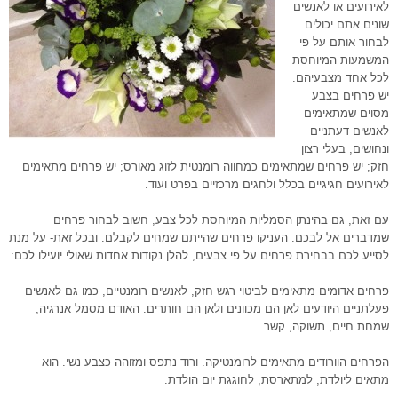
לאירועים או לאנשים
שונים אתם יכולים
לבחור אותם על פי
המשמעות המיוחסת
לכל אחד מצבעיהם.
יש פרחים בצבע
מסוים שמתאימים
לאנשים דעתניים
ונחושים, בעלי רצון
חזק; יש פרחים שמתאימים כמחווה רומנטית לזוג מאורס; יש פרחים מתאימים
לאירועים חגיגיים בכלל ולחגים מרכזיים בפרט ועוד.
עם זאת, גם בהינתן הסמליות המיוחסת לכל צבע, חשוב לבחור פרחים
שמדברים אל לבכם. העניקו פרחים שהייתם שמחים לקבלם. ובכל זאת- על מנת
לסייע לכם בבחירת פרחים על פי צבעים, להלן נקודות אחדות שאולי יועילו לכם:
פרחים אדומים מתאימים לביטוי רגש חזק, לאנשים רומנטיים, כמו גם לאנשים
פעלתניים היודעים לאן הם מכוונים ולאן הם חותרים. האודם מסמל אנרגיה,
שמחת חיים, תשוקה, קשר.
הפרחים הוורודים מתאימים לרומנטיקה. ורוד נתפס ומזוהה כצבע נשי. הוא
מתאים ליולדת, למתארסת, לחוגגת יום הולדת.